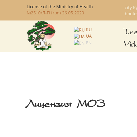
License of the Ministry of Health
city K
№2510/Л-П from 26.05.2020
boule
RU
Tre
UA
EN
Vid
Лицензия МОЗ