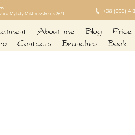
yiv
+38 (096) 4 
vard Mykoly Mikhnovskoho, 26/1
atment
About me
Blog
Price
eo
Contacts
Branches
Book