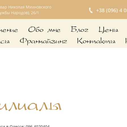
ьвар Николая Михновского
+38 (096) 4 
ужбы Народов), 26/1
чение
Обо мне
Блог
Цены
йсы
Франчайзинг
Контакты
илиалы
иси в Одессе: 096 4020404