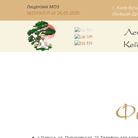
Лицензия МОЗ
г. Киев бул
№2510/Л-П от 26.05.2020
(бывшая Др
RU
Ле
UA
EN
Ке
Ф
г.Одесса, ул. Пироговская, 21 Телефон для зап