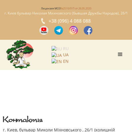
Лицензия МОЗ
№2510/Л-П от 26.05.2020
г. Киев бульвар Николая Михновского (бывшая Дружбы Народов), 26/1
+38 (096) 4 088 088
RU
UA
EN
Контакты
г. Киев, бульвар Миколи Міхновського , 26/1 (колишній