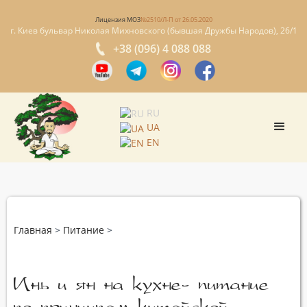
Лицензия МОЗ
№2510/Л-П от 26.05.2020
г. Киев бульвар Николая Михновского (бывшая Дружбы Народов), 26/1
+38 (096) 4 088 088
RU
UA
EN
Главная
>
Питание
>
Инь и ян на кухне- питание
по принципам китайской