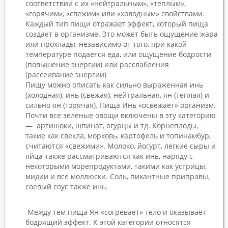
соответствии с их «нейтральным», «теплым»,
«горячим», «свежим» или «холодным» свойствами.
Каждый тип пищи отражает эффект, который пища
создает в организме. Это может быть ощущение жара
или прохлады, независимо от того, при какой
температуре подается еда, или ощущение бодрости
(повышение энергии) или расслабления
(рассеивание энергии)
Пищу можно описать как сильно выраженная инь
(холодная), инь (свежая), нейтральная, ян (теплая) и
сильно ян (горячая). Пища Инь «освежает» организм.
Почти все зеленые овощи включены в эту категорию
— артишоки, шпинат, огурцы и тд. Корнеплоды,
такие как свекла, морковь, картофель и топинамбур,
считаются «свежими». Молоко, йогурт, легкие сыры и
яйца также рассматриваются как инь, наряду с
некоторыми морепродуктами, такими как устрицы,
мидии и все моллюски. Соль, пикантные приправы,
соевый соус также инь.
Между тем пища Ян «согревает» тело и оказывает
бодрящий эффект. К этой категории относятся